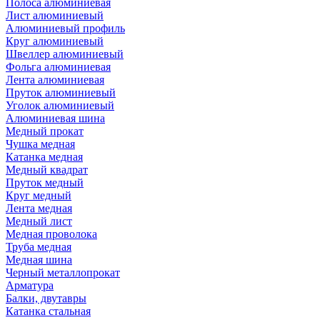
Полоса алюминиевая
Лист алюминиевый
Алюминиевый профиль
Круг алюминиевый
Швеллер алюминиевый
Фольга алюминиевая
Лента алюминиевая
Пруток алюминиевый
Уголок алюминиевый
Алюминиевая шина
Медный прокат
Чушка медная
Катанка медная
Медный квадрат
Пруток медный
Круг медный
Лента медная
Медный лист
Медная проволока
Труба медная
Медная шина
Черный металлопрокат
Арматура
Балки, двутавры
Катанка стальная