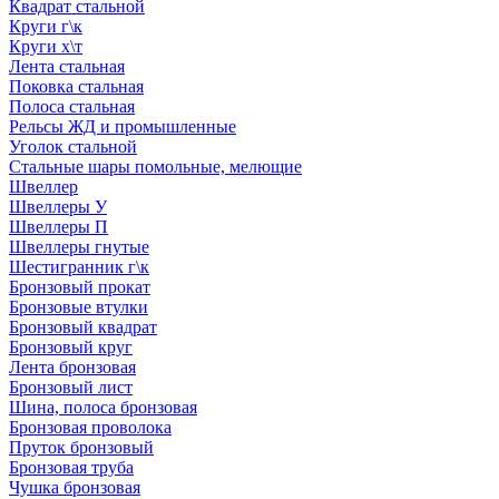
Квадрат стальной
Круги г\к
Круги х\т
Лента стальная
Поковка стальная
Полоса стальная
Рельсы ЖД и промышленные
Уголок стальной
Стальные шары помольные, мелющие
Швеллер
Швеллеры У
Швеллеры П
Швеллеры гнутые
Шестигранник г\к
Бронзовый прокат
Бронзовые втулки
Бронзовый квадрат
Бронзовый круг
Лента бронзовая
Бронзовый лист
Шина, полоса бронзовая
Бронзовая проволока
Пруток бронзовый
Бронзовая труба
Чушка бронзовая