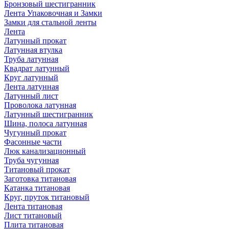
Бронзовый шестигранник
Лента Упаковочная и Замки
Замки для стальной ленты
Лента
Латунный прокат
Латунная втулка
Труба латунная
Квадрат латунный
Круг латунный
Лента латунная
Латунный лист
Проволока латунная
Латунный шестигранник
Шина, полоса латунная
Чугунный прокат
Фасонные части
Люк канализационный
Труба чугунная
Титановый прокат
Заготовка титановая
Катанка титановая
Круг, пруток титановый
Лента титановая
Лист титановый
Плита титановая