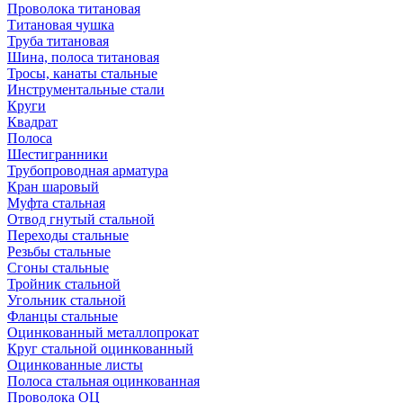
Проволока титановая
Титановая чушка
Труба титановая
Шина, полоса титановая
Тросы, канаты стальные
Инструментальные стали
Круги
Квадрат
Полоса
Шестигранники
Трубопроводная арматура
Кран шаровый
Муфта стальная
Отвод гнутый стальной
Переходы стальные
Резьбы стальные
Сгоны стальные
Тройник стальной
Угольник стальной
Фланцы стальные
Оцинкованный металлопрокат
Круг стальной оцинкованный
Оцинкованные листы
Полоса стальная оцинкованная
Проволока ОЦ