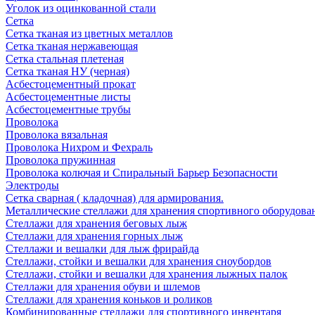
Уголок из оцинкованной стали
Сетка
Сетка тканая из цветных металлов
Сетка тканая нержавеющая
Сетка стальная плетеная
Сетка тканая НУ (черная)
Асбестоцементный прокат
Асбестоцементные листы
Асбестоцементные трубы
Проволока
Проволока вязальная
Проволока Нихром и Фехраль
Проволока пружинная
Проволока колючая и Спиральный Барьер Безопасности
Электроды
Сетка сварная ( кладочная) для армирования.
Металлические стеллажи для хранения спортивного оборудова
Стеллажи для хранения беговых лыж
Стеллажи для хранения горных лыж
Стеллажи и вешалки для лыж фрирайда
Стеллажи, стойки и вешалки для хранения сноубордов
Стеллажи, стойки и вешалки для хранения лыжных палок
Стеллажи для хранения обуви и шлемов
Стеллажи для хранения коньков и роликов
Комбинированные стеллажи для спортивного инвентаря