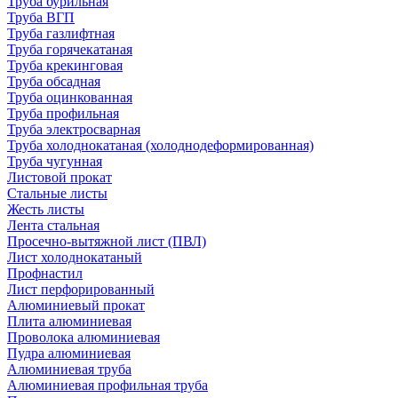
Труба бурильная
Труба ВГП
Труба газлифтная
Труба горячекатаная
Труба крекинговая
Труба обсадная
Труба оцинкованная
Труба профильная
Труба электросварная
Труба холоднокатаная (холоднодеформированная)
Труба чугунная
Листовой прокат
Стальные листы
Жесть листы
Лента стальная
Просечно-вытяжной лист (ПВЛ)
Лист холоднокатаный
Профнастил
Лист перфорированный
Алюминиевый прокат
Плита алюминиевая
Проволока алюминиевая
Пудра алюминиевая
Алюминиевая труба
Алюминиевая профильная труба